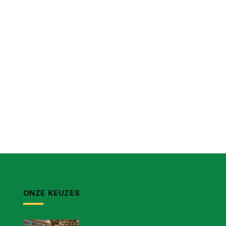
ONZE KEUZES
Hoe vind je de beste kralen