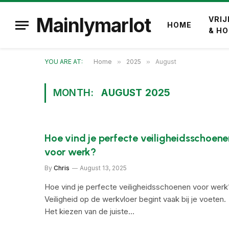
Mainlymarlot
VRIJ
HOME
& H
YOU ARE AT:
Home
»
2025
»
August
MONTH:
AUGUST 2025
Hoe vind je perfecte veiligheidsschoene
voor werk?
By
Chris
August 13, 2025
Hoe vind je perfecte veiligheidsschoenen voor werk
Veiligheid op de werkvloer begint vaak bij je voeten.
Het kiezen van de juiste…