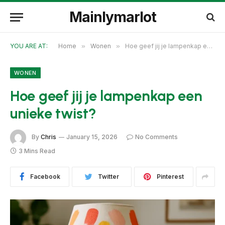
Mainlymarlot
YOU ARE AT:
Home
»
Wonen
»
Hoe geef jij je lampenkap een unieke twist?
WONEN
Hoe geef jij je lampenkap een
unieke twist?
By
Chris
January 15, 2026
No Comments
3 Mins Read
Facebook
Twitter
Pinterest