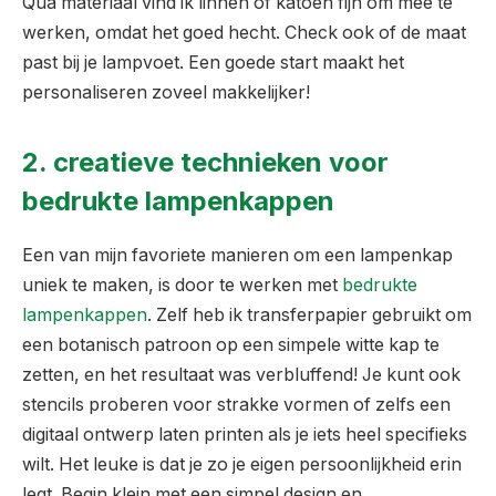
Qua materiaal vind ik linnen of katoen fijn om mee te
werken, omdat het goed hecht. Check ook of de maat
past bij je lampvoet. Een goede start maakt het
personaliseren zoveel makkelijker!
2. creatieve technieken voor
bedrukte lampenkappen
Een van mijn favoriete manieren om een lampenkap
uniek te maken, is door te werken met
bedrukte
lampenkappen
. Zelf heb ik transferpapier gebruikt om
een botanisch patroon op een simpele witte kap te
zetten, en het resultaat was verbluffend! Je kunt ook
stencils proberen voor strakke vormen of zelfs een
digitaal ontwerp laten printen als je iets heel specifieks
wilt. Het leuke is dat je zo je eigen persoonlijkheid erin
legt. Begin klein met een simpel design en