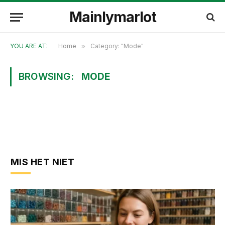
Mainlymarlot
YOU ARE AT:
Home
»
Category: "Mode"
BROWSING:
MODE
MIS HET NIET