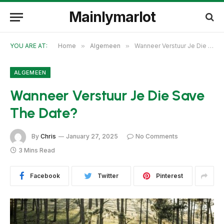
Mainlymarlot
YOU ARE AT:
Home
»
Algemeen
»
Wanneer Verstuur Je Die Save The Date?
ALGEMEEN
Wanneer Verstuur Je Die Save
The Date?
By
Chris
January 27, 2025
No Comments
3 Mins Read
Facebook
Twitter
Pinterest